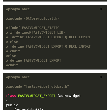
📎
#ifndef FASTVCWIDGET_STATIC

# if defined(FASTVCWIDGET_LIB)

#  define FASTVCWIDGET_EXPORT Q_DECL_EXPORT

# else

#  define FASTVCWIDGET_EXPORT Q_DECL_IMPORT

# endif

#else

# define FASTVCWIDGET_EXPORT

📎
class
FASTVCWIDGET_EXPORT
fastvcwidget
{
public:
fastvcwidget
();