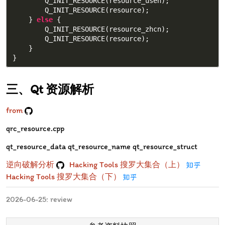
Q_INIT_RESOURCE
(
resource_usen
);
Q_INIT_RESOURCE
(
resource
);
}
else
{
Q_INIT_RESOURCE
(
resource_zhcn
);
Q_INIT_RESOURCE
(
resource
);
}
}
Qt 资源解析
from
qrc_resource.cpp
qt_resource_data qt_resource_name qt_resource_struct
逆向破解分析
Hacking Tools 搜罗大集合（上）
Hacking Tools 搜罗大集合（下）
2026-06-25: review