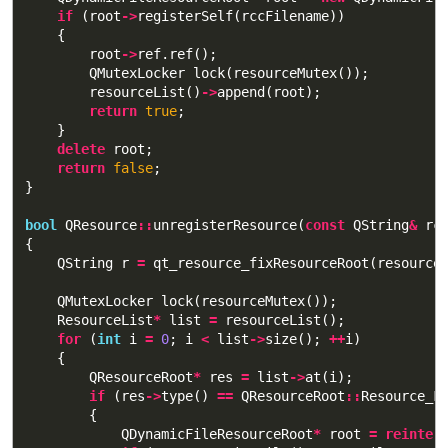
if
(
root
->
registerSelf
(
rccFilename
))
{
root
->
ref
.
ref
();
QMutexLocker
lock
(
resourceMutex
());
resourceList
()
->
append
(
root
);
return
true
;
}
delete
root
;
return
false
;
}
bool
QResource
::
unregisterResource
(
const
QString
&
rc
{
QString
r
=
qt_resource_fixResourceRoot
(
resource
QMutexLocker
lock
(
resourceMutex
());
ResourceList
*
list
=
resourceList
();
for
(
int
i
=
0
;
i
<
list
->
size
();
++
i
)
{
QResourceRoot
*
res
=
list
->
at
(
i
);
if
(
res
->
type
()
==
QResourceRoot
::
Resource_F
{
QDynamicFileResourceRoot
*
root
=
reinter