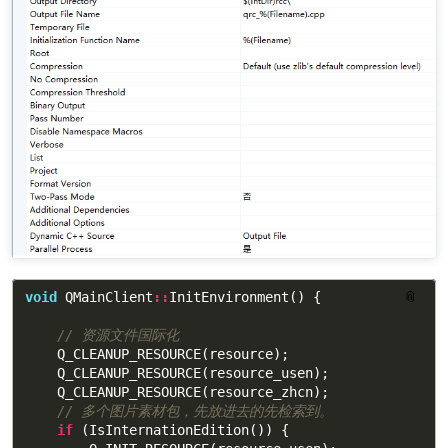
void
QMainClient
::
InitEnvironment
()
{
📎
// 资源文件国际化
Q_CLEANUP_RESOURCE
(
resource
);
Q_CLEANUP_RESOURCE
(
resource_usen
);
Q_CLEANUP_RESOURCE
(
resource_zhcn
);
// 多个图片素材包，先放进去的先检索到。
if
(
IsInternationEdition
())
{