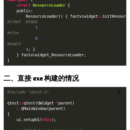
struct
ResourceLoader
{
public:
ResourceLoader
()
{
fastvcwidget
::
initResourc
1
0
);
}
}
fastvcwidget_ResourceLoader
;
}
直接 exe 构建的情况
📎
qtest
::
qtest
(
QWidget
*
parent
)
:
QMainWindow
(
parent
)
{
ui
.
setupUi
(
this
);