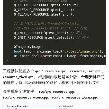
// 都包含 ":/qtest/image.png"
Q_CLEANUP_RESOURCE
(
qtest_default
);
Q_CLEANUP_RESOURCE
(
qtest_usen
);
Q_CLEANUP_RESOURCE
(
qtest_zhcn
);
// 多个图片素材包，先放进去的先检索到。
//Q_INIT_RESOURCE(qtest_zhcn); // 柠檬
Q_INIT_RESOURCE
(
qtest_usen
);
// 石头
Q_INIT_RESOURCE
(
qtest_default
);
// 橙子
QImage
myImage
;
bool
temp
=
myImage
.
load
(
":/qtest/image.png"
);
ui
.
imageLabel
->
setPixmap
(
QPixmap
::
fromImage
(
myIm
}
工程默认配置多个 qrc： resource.qrc，resource_usen.qrc，
resource_zhcn.qrc。 根据国内版还是国外版，合理安排它们
的顺序，就可以保证同样的路径，检索到不同的图片文件。
会生成多个源文件： rcc/qrc_resource.cpp、
rcc/qrc_resource_usen.cpp、rcc/qrc_resource_zhcn.cpp。