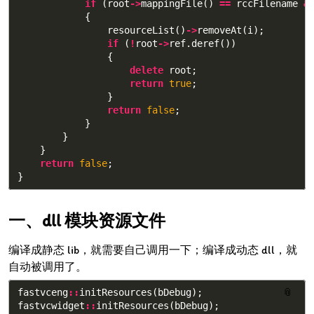
if
(
root
->
mappingFile
()
==
rccFilename
&
{
resourceList
()
->
removeAt
(
i
);
if
(
!
root
->
ref
.
deref
())
{
delete
root
;
return
true
;
}
return
false
;
}
}
}
return
false
;
}
dll 模块资源文件
编译成静态 lib，就需要自己调用一下；编译成动态 dll，就
自动被调用了。
fastvceng
::
initResources
(
bDebug
);
📎
fastvcwidget
::
initResources
(
bDebug
);