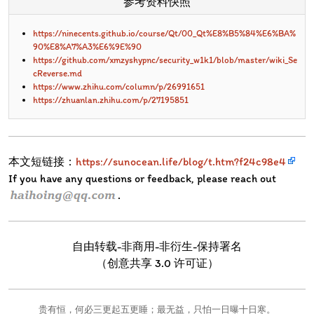
参考资料快照
https://ninecents.github.io/course/Qt/00_Qt%E8%B5%84%E6%BA%
90%E8%A7%A3%E6%9E%90
https://github.com/xmzyshypnc/security_w1k1/blob/master/wiki_Se
cReverse.md
https://www.zhihu.com/column/p/26991651
https://zhuanlan.zhihu.com/p/27195851
本文短链接：
https://sunocean.life/blog/t.htm?f24c98e4
If you have any questions or feedback, please reach out
.
自由转载-非商用-非衍生-保持署名
（创意共享 3.0 许可证）
贵有恒，何必三更起五更睡；最无益，只怕一日曝十日寒。