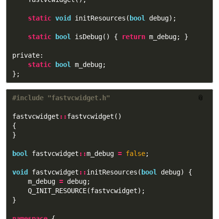
static
void
initResources
(
bool
debug
);
static
bool
isDebug
()
{
return
m_debug
;
}
private:
static
bool
m_debug
;
};
📎
fastvcwidget
::
fastvcwidget
()
{
}
bool
fastvcwidget
::
m_debug
=
false
;
void
fastvcwidget
::
initResources
(
bool
debug
)
{
m_debug
=
debug
;
Q_INIT_RESOURCE
(
fastvcwidget
);
}
namespace
{