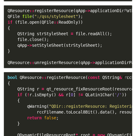
QResource
::
registerResource
(
qApp
->
applicationDirPath
📎
QFile
file
(
":/qss/stylesheet"
);
if
(
file
.
open
(
QFile
::
ReadOnly
))
{
QString
strStyleSheet
=
file
.
readAll
();
file
.
close
();
qApp
->
setStyleSheet
(
strStyleSheet
);
}
QResource
::
unregisterResource
(
qApp
->
applicationDirPa
bool
QResource
::
registerResource
(
const
QString
&
📎
rccF
{
QString
r
=
qt_resource_fixResourceRoot
(
resource
if
(
!
r
.
isEmpty
()
&&
r
[
0
]
!=
QLatin1Char
(
'/'
))
{
qWarning
(
"QDir::registerResource: Registerin
rccFilename
.
toLocal8Bit
().
data
(),
resour
return
false
;
}
QDynamicFileResourceRoot
*
root
=
new
QDynamicFil